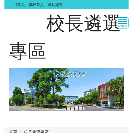
跳
:::
回首頁
學校首頁
網站導覽
到
校長遴選
主
要
內
容
區
專區
首頁
校長遴選專區