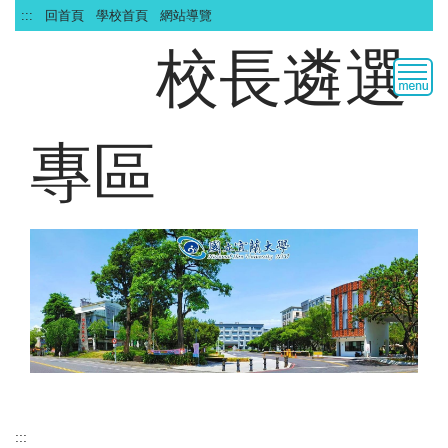
跳
:::
回首頁
學校首頁
網站導覽
到
校長遴選
主
要
內
容
區
專區
:::