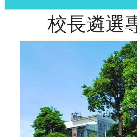
跳
到
校長遴選
主
要
內
容
區