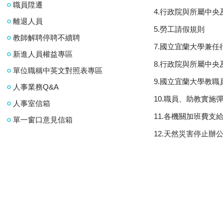
職員陞遷
4.行政院與所屬中
離退人員
5.勞工請假規則
教師解聘停聘不續聘
7.國立宜蘭大學兼
新進人員權益專區
8.行政院與所屬中
單位職稱中英文對照表專區
9.國立宜蘭大學教
人事業務Q&A
10.職員、助教實
人事室信箱
11.各機關加班費支
單一窗口意見信箱
12.天然災害停止辦