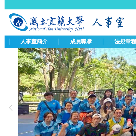
跳
到
主
要
內
容
人事室簡介
成員職掌
法規章
區