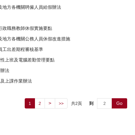
央及地方各機關聘僱人員給假辦法
任行政職務教師休假實施要點
央及地方各機關公務人員休假改進措施
職員工出差期程審核基準
施彈性上班及電腦差勤管理要點
給辦法
公及上課作業辦法
Go
>
共
2
頁
到
1
2
>>