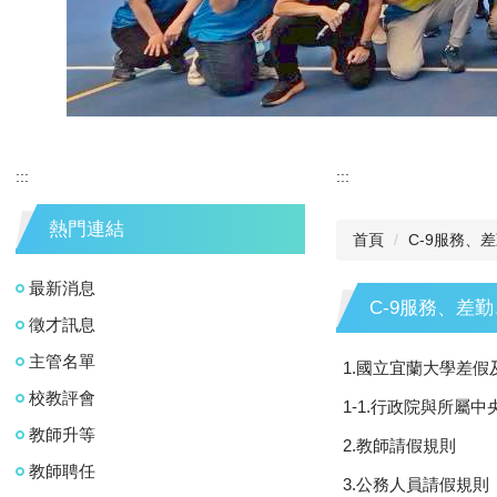
:::
:::
熱門連結
首頁
C-9服務、
最新消息
C-9服務、差
徵才訊息
主管名單
1.國立宜蘭大學差
校教評會
1-1.行政院與所屬
教師升等
2.教師請假規則
教師聘任
3.公務人員請假規則