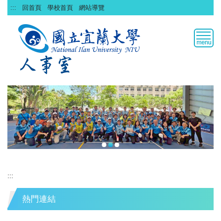
跳
:::
回首頁
學校首頁
網站導覽
到
主
要
內
容
區
:::
熱門連結