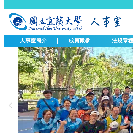
跳
到
主
要
內
容
人事室簡介
成員職掌
法規章
區