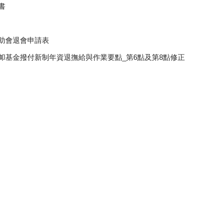
書
助會退會申請表
卹基金撥付新制年資退撫給與作業要點_第6點及第8點修正