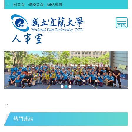
跳
:::
回首頁
學校首頁
網站導覽
到
主
要
內
容
區
:::
熱門連結