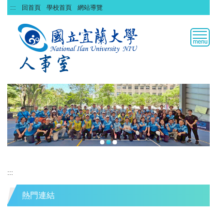
跳
:::
回首頁
學校首頁
網站導覽
到
主
要
內
容
區
:::
熱門連結