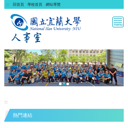
跳
:::
回首頁
學校首頁
網站導覽
到
主
要
內
容
區
:::
熱門連結