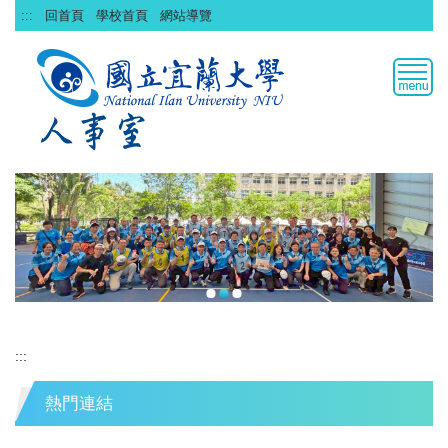
跳
:::
回首頁
學校首頁
網站導覽
到
主
要
內
容
區
:::
熱門連結