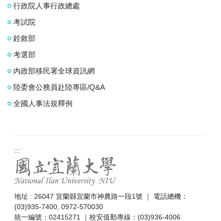
行政院人事行政總處
考試院
銓敘部
考選部
內政部移民署全球資訊網
陸委會公務員赴陸專區/Q&A
全國人事法規釋例
:::
地址 : 26047 宜蘭縣宜蘭市神農路一段1號 ｜ 電話總機：
(03)935-7400, 0972-570030
統一編號：02415271 ｜校安值勤專線：(03)936-4006