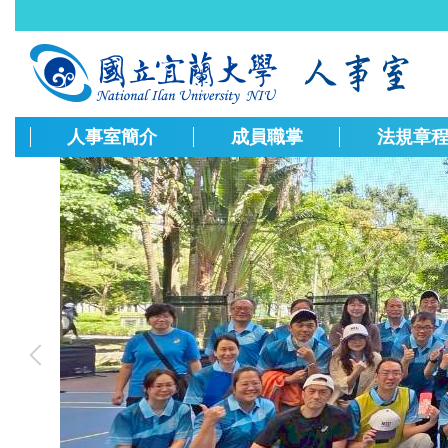
跳
到
主
要
內
容
人事室簡介
成員職掌
法規章
區