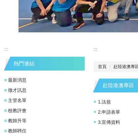
:::
:::
熱門連結
首頁
赴陸港澳專
最新消息
赴陸港澳專區
徵才訊息
主管名單
1.法規
校教評會
2.申請表單
教師升等
3.宣傳資料
教師聘任