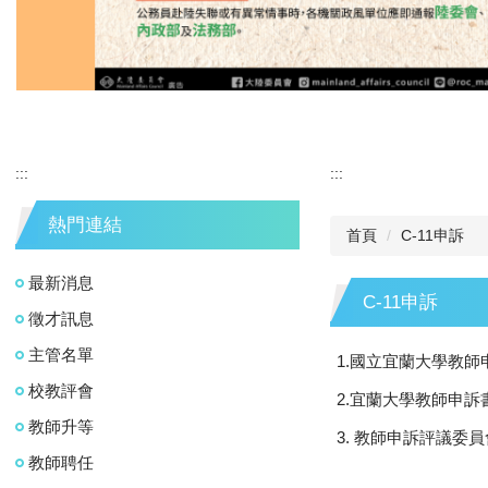
:::
:::
熱門連結
首頁
C-11申訴
最新消息
C-11申訴
徵才訊息
主管名單
1.國立宜蘭大學教
校教評會
2.宜蘭大學教師申訴
教師升等
3. 教師申訴評議委
教師聘任