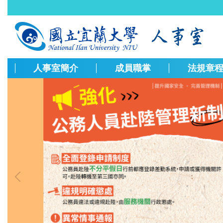
跳
到
主
要
內
容
人事室簡介
成員職掌
法規章
區