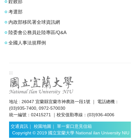
銓敘部
考選部
內政部移民署全球資訊網
陸委會公務員赴陸專區/Q&A
全國人事法規釋例
:::
地址 : 26047 宜蘭縣宜蘭市神農路一段1號 ｜ 電話總機：
(03)935-7400, 0972-570030
統一編號：02415271 ｜校安值勤專線：(03)936-4006
交通資訊
｜
校園地圖
｜
單一窗口意見信箱
Copyright © 2019 國立宜蘭大學 National ilan University NIU