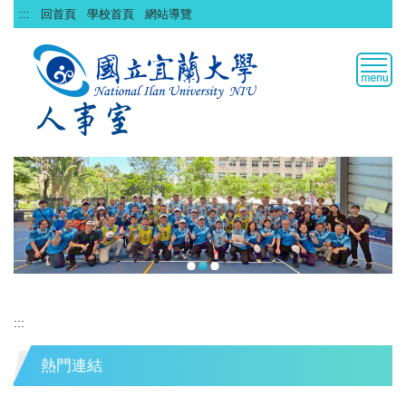
跳
:::
回首頁
學校首頁
網站導覽
到
主
要
內
容
區
:::
熱門連結