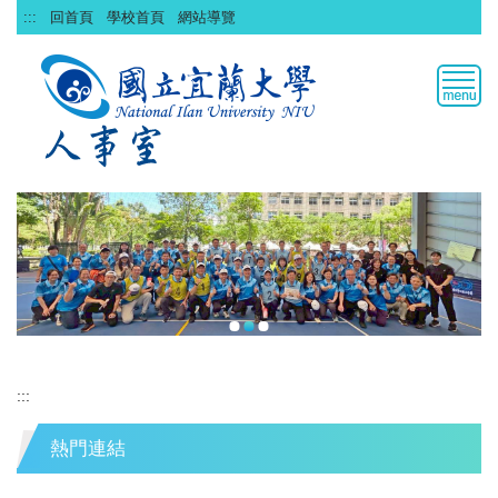
跳
:::
回首頁
學校首頁
網站導覽
到
主
要
內
容
區
:::
熱門連結