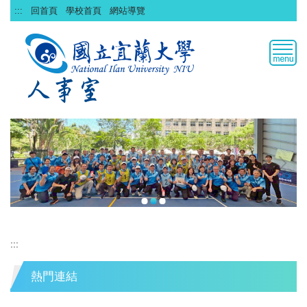
跳
:::
回首頁
學校首頁
網站導覽
到
主
要
內
容
區
:::
熱門連結