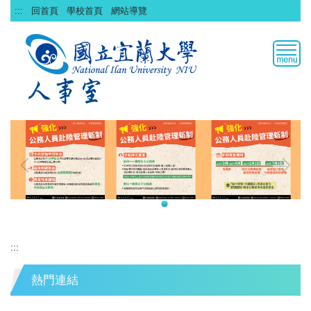
跳
:::
回首頁
學校首頁
網站導覽
到
主
要
內
容
區
:::
熱門連結