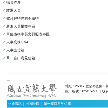
職員陞遷
離退人員
教師解聘停聘不續聘
新進人員權益專區
單位職稱中英文對照表專區
人事業務Q&A
人事室信箱
單一窗口意見信箱
:::
地址 : 26047 宜蘭縣宜蘭市神農
統一編號：02415271 ｜校安
交通資訊
｜
校園地圖
｜
單一窗口意見信箱