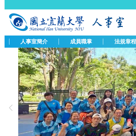
跳
到
主
要
內
容
人事室簡介
成員職掌
法規章
區