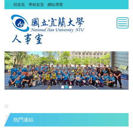
跳
:::
回首頁
學校首頁
網站導覽
到
主
要
內
容
區
:::
熱門連結