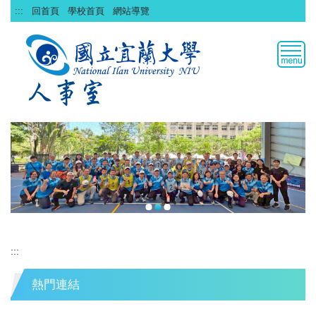
跳
:::
回首頁
學校首頁
網站導覽
到
主
要
內
容
區
:::
熱門連結