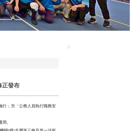
:::
修正發布
月施行；另「公務人員執行職務安
運用。
機關(構)非屬第三條及第一項所