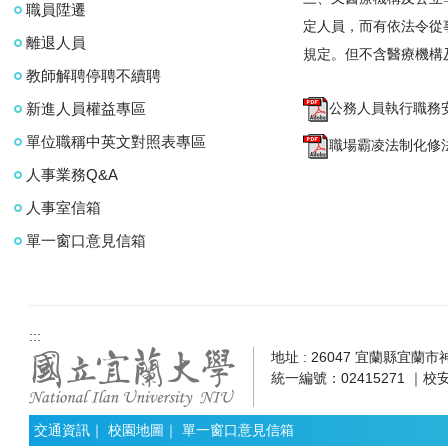
職員陞遷
定人員，而有依法令從
離退人員
規定。但不含醫療機構
教師解聘停聘不續聘
新進人員權益專區
公務人員執行職務安
單位職稱中英文對照表專區
職場霸凌法制化修法重
人事業務Q&A
人事室信箱
單一窗口意見信箱
:::
地址 : 26047 宜蘭縣宜蘭市神農
統一編號：02415271 ｜校安
交通資訊
｜
校園地圖
｜
單一窗口意見信箱