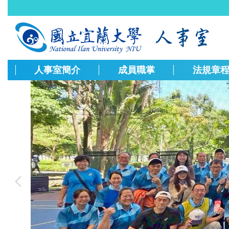
跳
到
主
要
內
容
人事室簡介
成員職掌
法規章
區