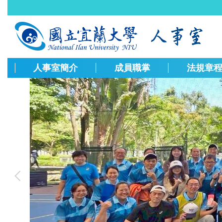
跳
到
主
要
內
容
人事室簡介
成員職掌
法規章
區