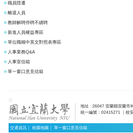
職員陞遷
離退人員
教師解聘停聘不續聘
新進人員權益專區
單位職稱中英文對照表專區
人事業務Q&A
人事室信箱
單一窗口意見信箱
:::
地址 : 26047 宜蘭縣宜蘭市神農
統一編號：02415271 ｜校安
交通資訊
｜
校園地圖
｜
單一窗口意見信箱