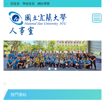
跳
:::
回首頁
學校首頁
網站導覽
到
主
要
內
容
區
:::
熱門連結