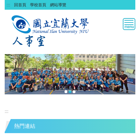
跳
:::
回首頁
學校首頁
網站導覽
到
主
要
內
容
區
:::
熱門連結