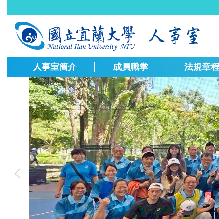
跳
到
主
要
內
容
人事室簡介
成員職掌
法規章
區