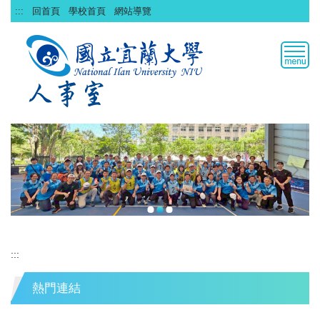
跳
:::
回首頁
學校首頁
網站導覽
到
主
要
內
容
區
:::
熱門連結