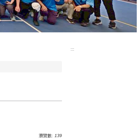
:::
瀏覽數:
139