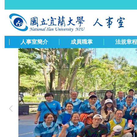
跳
到
主
要
內
容
人事室簡介
成員職掌
法規章
區