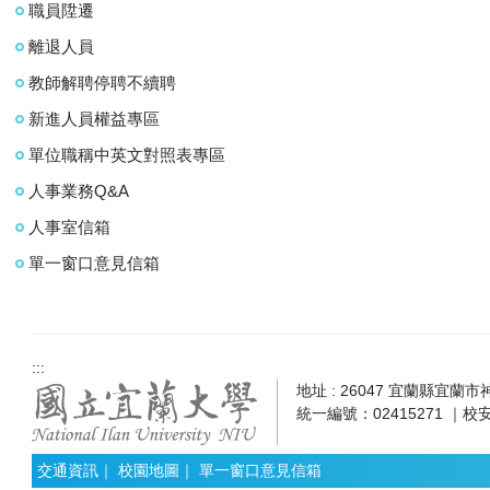
職員陞遷
離退人員
教師解聘停聘不續聘
新進人員權益專區
單位職稱中英文對照表專區
人事業務Q&A
人事室信箱
單一窗口意見信箱
:::
地址 : 26047 宜蘭縣宜蘭市神農
統一編號：02415271 ｜校安
交通資訊
｜
校園地圖
｜
單一窗口意見信箱