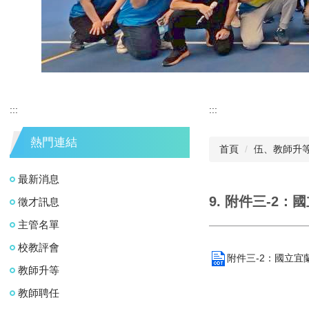
:::
:::
熱門連結
首頁
伍、教師升
最新消息
9. 附件三-2
徵才訊息
主管名單
校教評會
附件三-2：國立宜蘭
教師升等
教師聘任