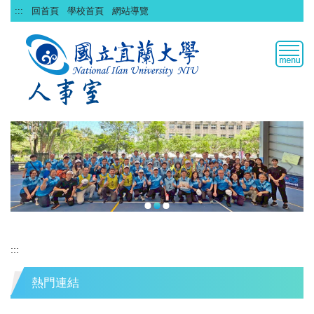
跳
:::
回首頁
學校首頁
網站導覽
到
主
要
內
容
區
:::
熱門連結