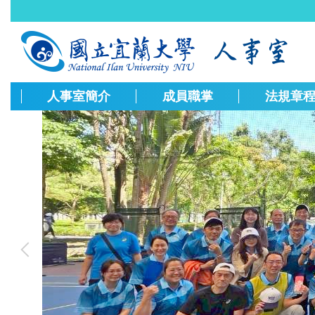
跳
到
主
要
內
容
人事室簡介
成員職掌
法規章
區