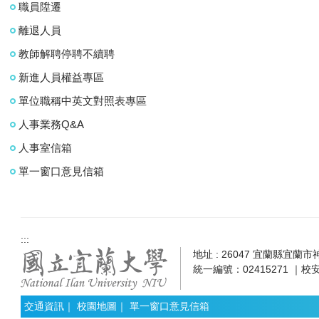
職員陞遷
離退人員
教師解聘停聘不續聘
新進人員權益專區
單位職稱中英文對照表專區
人事業務Q&A
人事室信箱
單一窗口意見信箱
:::
地址 : 26047 宜蘭縣宜蘭市神農
統一編號：02415271 ｜校安
交通資訊
｜
校園地圖
｜
單一窗口意見信箱