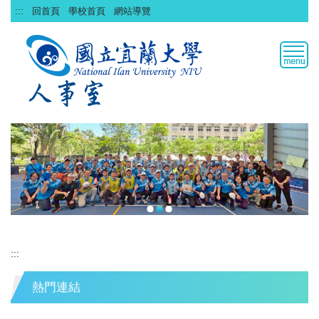
跳
:::
回首頁
學校首頁
網站導覽
到
主
要
內
容
區
:::
熱門連結