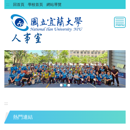
跳
:::
回首頁
學校首頁
網站導覽
到
主
要
內
容
區
:::
熱門連結