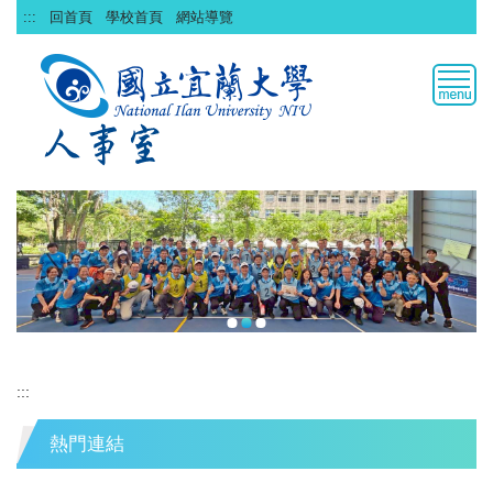
跳
:::
回首頁
學校首頁
網站導覽
到
主
要
內
容
區
:::
熱門連結