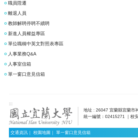
職員陞遷
離退人員
教師解聘停聘不續聘
新進人員權益專區
單位職稱中英文對照表專區
人事業務Q&A
人事室信箱
單一窗口意見信箱
:::
地址 : 26047 宜蘭縣宜蘭市神農
統一編號：02415271 ｜校安
交通資訊
｜
校園地圖
｜
單一窗口意見信箱