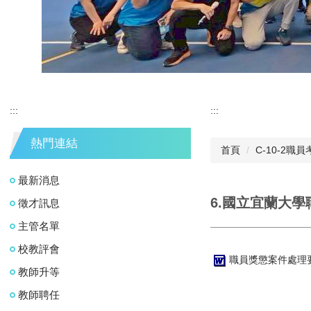
:::
:::
熱門連結
首頁
C-10-2職
最新消息
6.國立宜蘭大
徵才訊息
主管名單
校教評會
職員獎懲案件處理要
教師升等
教師聘任