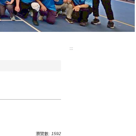
:::
瀏覽數:
1592