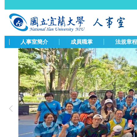
跳
到
主
要
內
容
人事室簡介
成員職掌
法規章
區