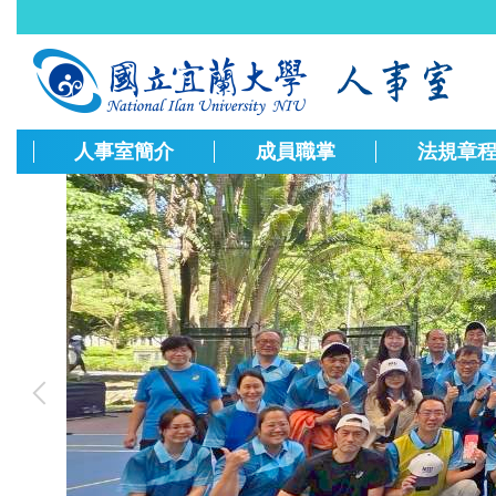
跳
到
主
要
內
容
人事室簡介
成員職掌
法規章
區