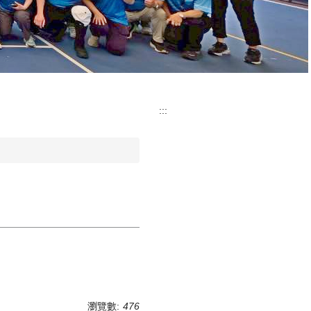
:::
瀏覽數:
476