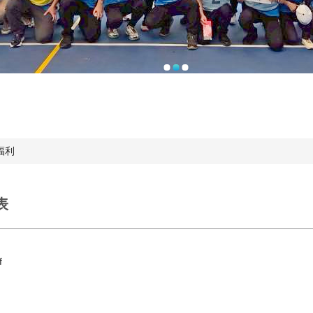
福利
表
f