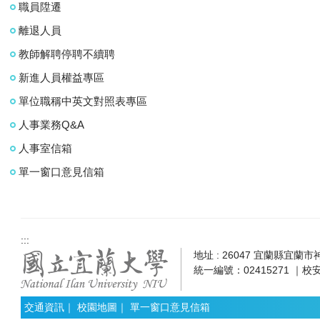
職員陞遷
離退人員
教師解聘停聘不續聘
新進人員權益專區
單位職稱中英文對照表專區
人事業務Q&A
人事室信箱
單一窗口意見信箱
:::
地址 : 26047 宜蘭縣宜蘭市神農
統一編號：02415271 ｜校安
交通資訊
｜
校園地圖
｜
單一窗口意見信箱