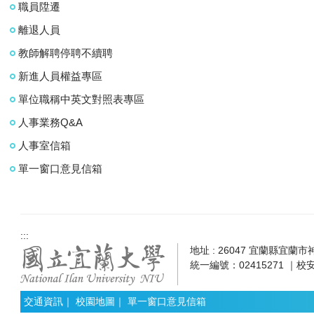
職員陞遷
離退人員
教師解聘停聘不續聘
新進人員權益專區
單位職稱中英文對照表專區
人事業務Q&A
人事室信箱
單一窗口意見信箱
:::
地址 : 26047 宜蘭縣宜蘭市神農
統一編號：02415271 ｜校安
交通資訊
｜
校園地圖
｜
單一窗口意見信箱