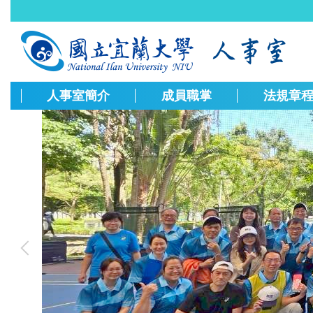
跳
到
主
要
內
容
人事室簡介
成員職掌
法規章
區