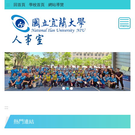
跳
:::
回首頁
學校首頁
網站導覽
到
主
要
內
容
區
:::
熱門連結