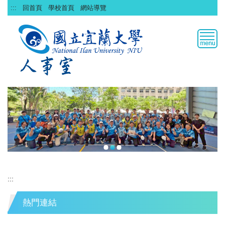
跳
:::
回首頁
學校首頁
網站導覽
到
主
要
內
容
區
:::
熱門連結