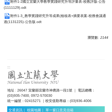
附件1-2國立宜蘭大學教學實踐研究升等評量表-校教評版-公告
(1111129).odt
附件1-3_教學實踐研究升等成果(檢核表+摘要表案-校務會議通
過(1131225)-公告版.odt
瀏覽數:
2144
:::
地址 : 26047 宜蘭縣宜蘭市神農路一段1號 ｜ 電話總機：
(03)935-7400, 0972-570030
統一編號：02415271 ｜校安值勤專線：(03)936-4006
交通資訊
｜
校園地圖
｜
單一窗口意見信箱