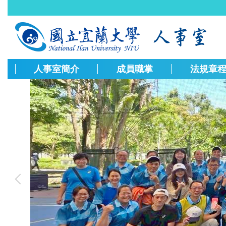
跳
到
主
要
內
容
人事室簡介
成員職掌
法規章
區