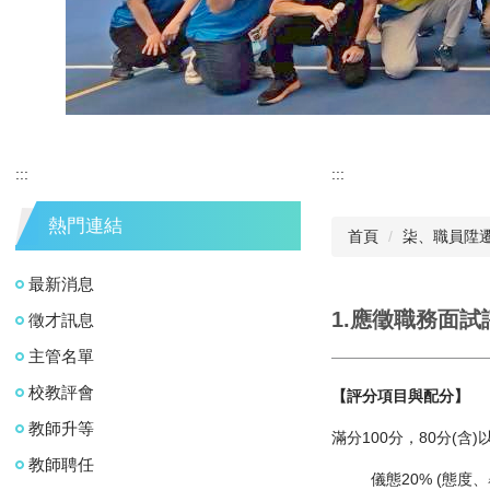
:::
:::
熱門連結
首頁
柒、職員陞
最新消息
1.應徵職務面試評
徵才訊息
主管名單
校教評會
【評分項目與配分】
教師升等
滿分100分，80分(含
教師聘任
儀態20% (態度、