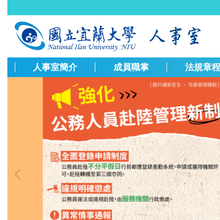
跳
到
主
要
內
容
人事室簡介
成員職掌
法規章
區