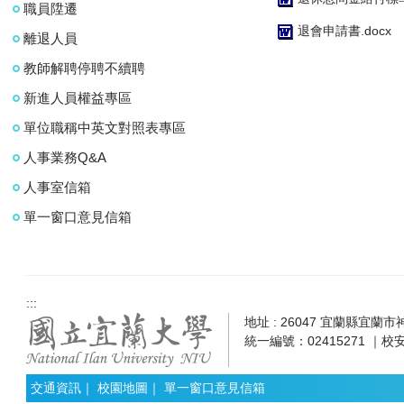
職員陞遷
退會申請書.docx
離退人員
教師解聘停聘不續聘
新進人員權益專區
單位職稱中英文對照表專區
人事業務Q&A
人事室信箱
單一窗口意見信箱
:::
地址 : 26047 宜蘭縣宜蘭市神農
統一編號：02415271 ｜校安
交通資訊
｜
校園地圖
｜
單一窗口意見信箱