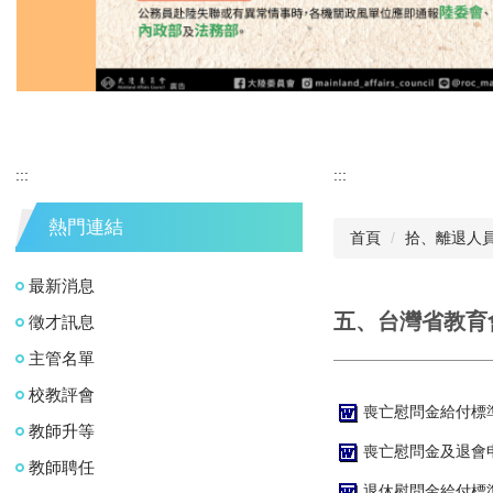
:::
:::
熱門連結
首頁
拾、離退人
最新消息
五、台灣省教育
徵才訊息
主管名單
校教評會
喪亡慰問金給付標準.
教師升等
喪亡慰問金及退會申請
教師聘任
退休慰問金給付標準.