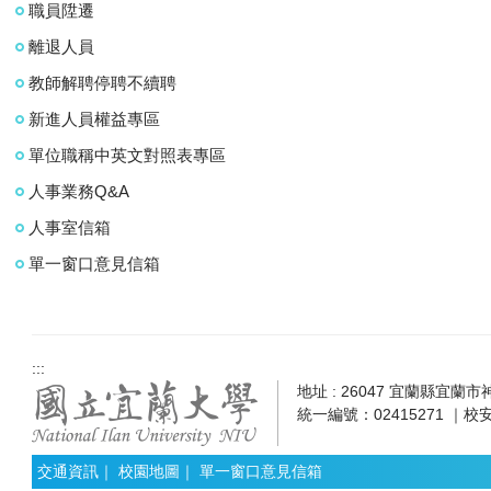
職員陞遷
離退人員
教師解聘停聘不續聘
新進人員權益專區
單位職稱中英文對照表專區
人事業務Q&A
人事室信箱
單一窗口意見信箱
:::
地址 : 26047 宜蘭縣宜蘭市神農
統一編號：02415271 ｜校安
交通資訊
｜
校園地圖
｜
單一窗口意見信箱