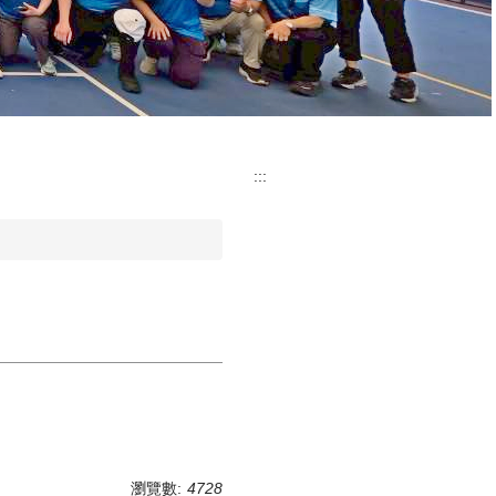
:::
瀏覽數:
4728