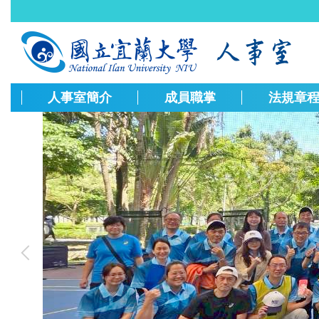
跳
到
主
要
內
容
人事室簡介
成員職掌
法規章
區