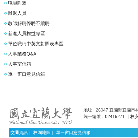
職員陞遷
離退人員
教師解聘停聘不續聘
新進人員權益專區
單位職稱中英文對照表專區
人事業務Q&A
人事室信箱
單一窗口意見信箱
:::
地址 : 26047 宜蘭縣宜蘭市神農
統一編號：02415271 ｜校安
交通資訊
｜
校園地圖
｜
單一窗口意見信箱