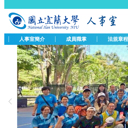
跳
到
主
要
內
容
人事室簡介
成員職掌
法規章
區