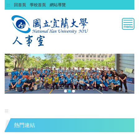
跳
:::
回首頁
學校首頁
網站導覽
到
主
要
內
容
區
:::
熱門連結