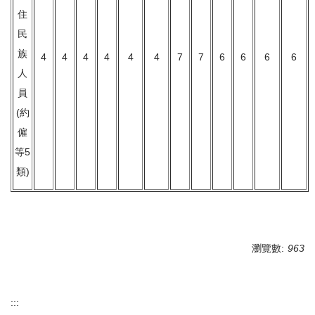
住
民
族
4
4
4
4
4
4
7
7
6
6
6
6
人
員
(約
僱
等5
類)
瀏覽數:
963
:::