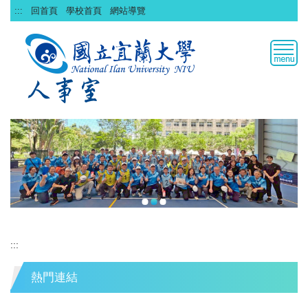
跳
:::
回首頁
學校首頁
網站導覽
到
主
要
內
容
區
:::
熱門連結