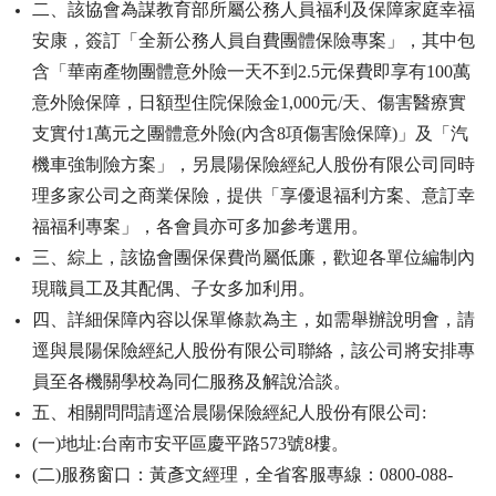
二、該協會為謀教育部所屬公務人員福利及保障家庭幸福
安康，簽訂「全新公務人員自費團體保險專案」，其中包
含「華南產物團體意外險一天不到2.5元保費即享有100萬
意外險保障，日額型住院保險金1,000元/天、傷害醫療實
支實付1萬元之團體意外險(內含8項傷害險保障)」及「汽
機車強制險方案」，另晨陽保險經紀人股份有限公司同時
理多家公司之商業保險，提供「享優退福利方案、意訂幸
福福利專案」，各會員亦可多加參考選用。
三、綜上，該協會團保保費尚屬低廉，歡迎各單位編制內
現職員工及其配偶、子女多加利用。
四、詳細保障內容以保單條款為主，如需舉辦說明會，請
逕與晨陽保險經紀人股份有限公司聯絡，該公司將安排專
員至各機關學校為同仁服務及解說洽談。
五、相關問問請逕洽晨陽保險經紀人股份有限公司:
(一)地址:台南市安平區慶平路573號8樓。
(二)服務窗口：黃彥文經理，全省客服專線：0800-088-