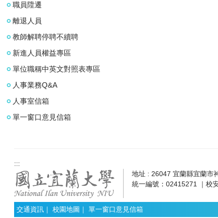
職員陞遷
離退人員
教師解聘停聘不續聘
新進人員權益專區
單位職稱中英文對照表專區
人事業務Q&A
人事室信箱
單一窗口意見信箱
:::
地址 : 26047 宜蘭縣宜蘭市神農
統一編號：02415271 ｜校安
交通資訊
｜
校園地圖
｜
單一窗口意見信箱