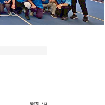
:::
瀏覽數:
732