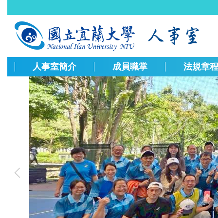
跳
到
主
要
內
容
人事室簡介
成員職掌
法規章
區