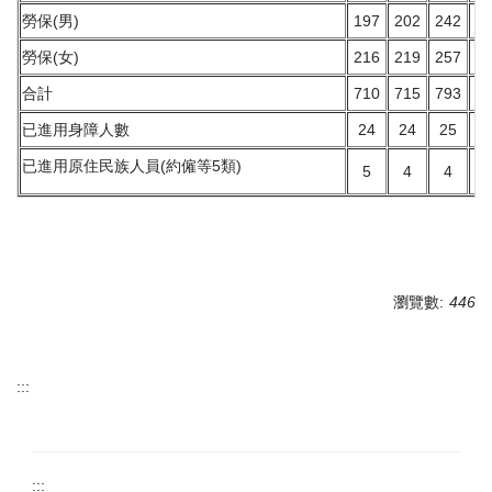
勞保(男)
197
202
242
2
勞保(女)
216
219
257
2
合計
710
715
793
8
已進用身障人數
24
24
25
2
已進用原住民族人員(約僱等5類)
5
4
4
瀏覽數:
446
:::
:::