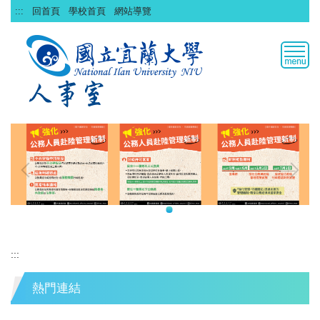
跳
:::
回首頁
學校首頁
網站導覽
到
主
要
內
容
區
:::
熱門連結