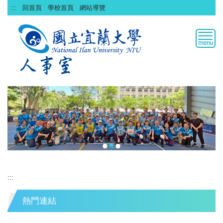
跳
:::
回首頁
學校首頁
網站導覽
到
主
要
內
容
區
:::
熱門連結