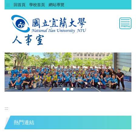
跳
:::
回首頁
學校首頁
網站導覽
到
主
要
內
容
區
:::
熱門連結