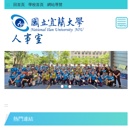
跳
:::
回首頁
學校首頁
網站導覽
到
主
要
內
容
區
:::
熱門連結