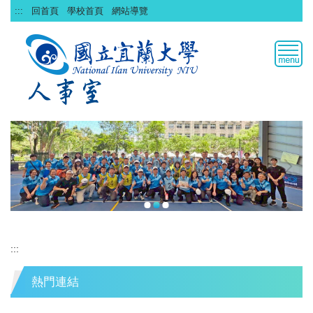
跳
:::
回首頁
學校首頁
網站導覽
到
主
要
內
容
區
:::
熱門連結